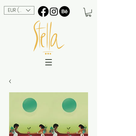
EUR (€)