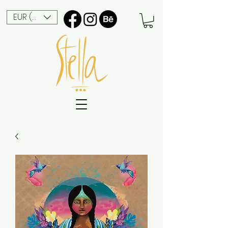
EUR (€)