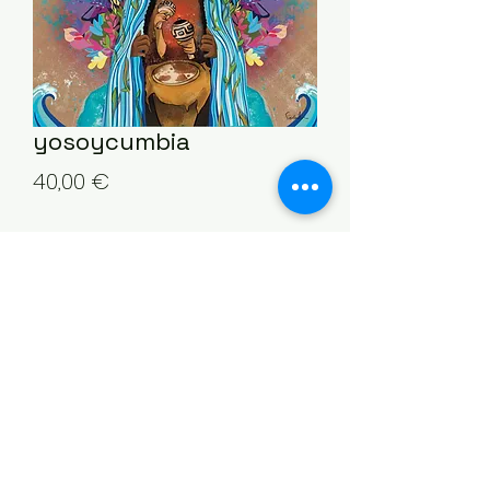
yosoycumbia
Prix
40,00 €
Quantité
*
Ajouter au panier
©2021 par Stella Bosini. Fièrement créé avec
Wix.com