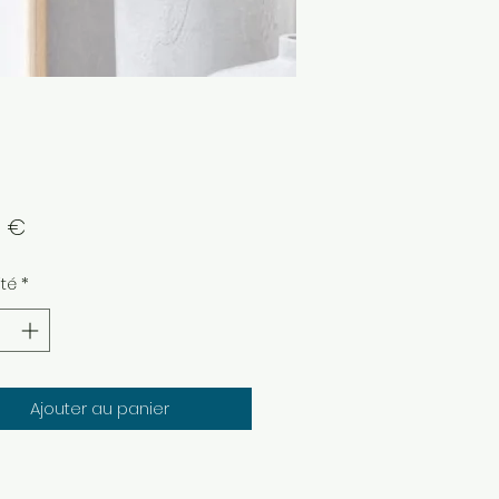
Prix
0 €
té
*
Ajouter au panier