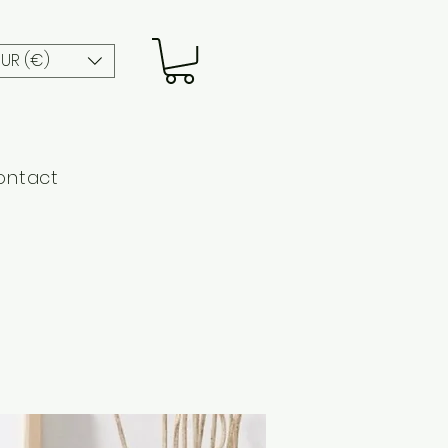
EUR (€)
ontact