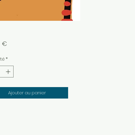
Prix
0 €
té
*
Ajouter au panier