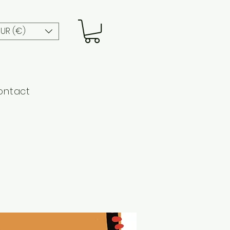
EUR (€)
ontact