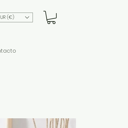
EUR (€)
tacto