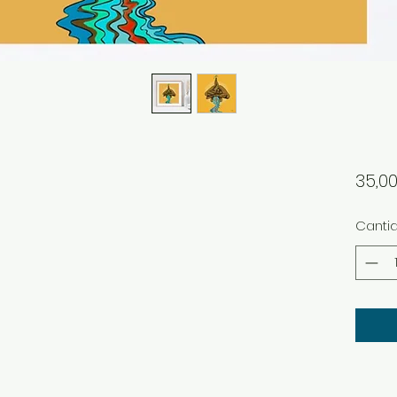
35,0
Canti