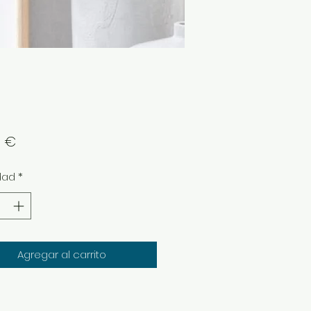
Precio
0 €
dad
*
Agregar al carrito