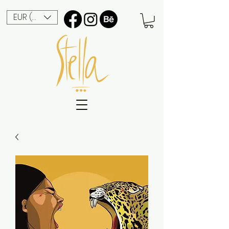
EUR (€)