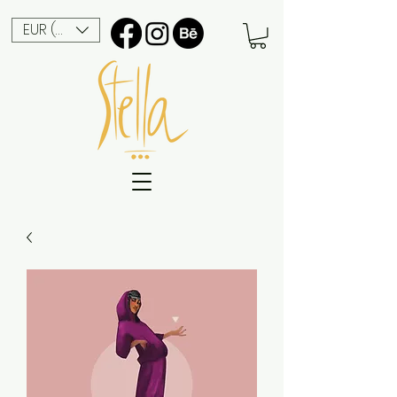
EUR (€)