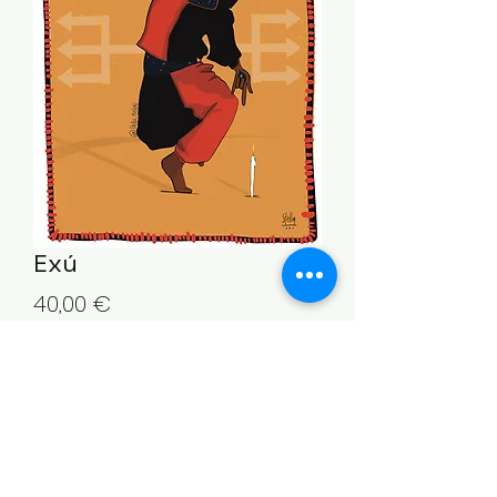
Exú
Precio
40,00 €
Cantidad
*
Agregar al carrito