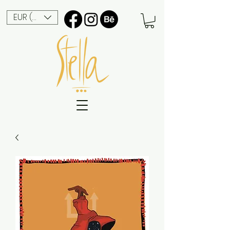
EUR (€)