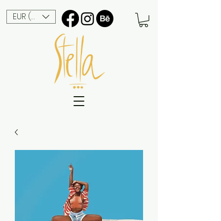
EUR (€)