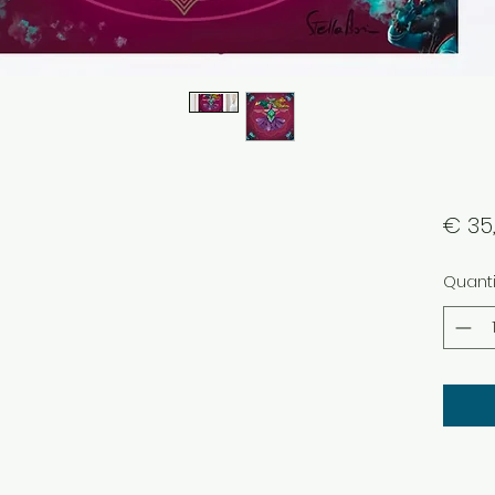
€ 35
Quant