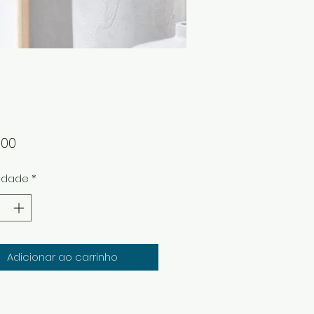
Preço
,00
idade
*
Adicionar ao carrinho