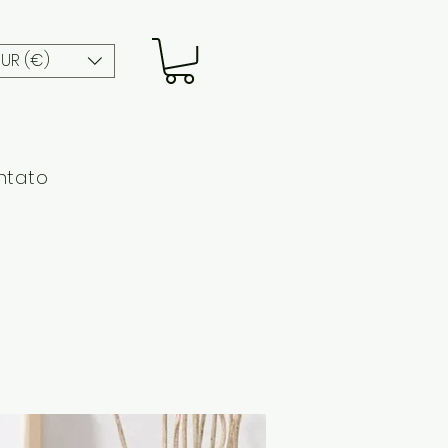
EUR (€)
ntato