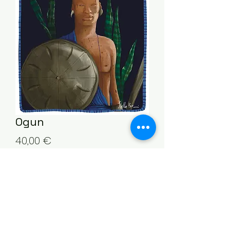
Ogun
Prezzo
40,00 €
Quantità
*
Aggiungi al carrello