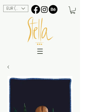
EUR (€)