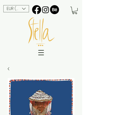
EUR (€)