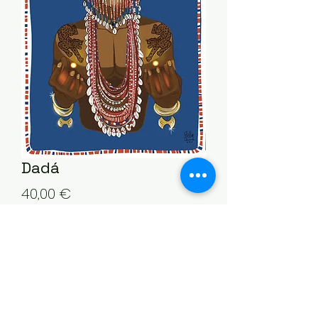
Dadá
Prezzo
40,00 €
Quantità
*
Aggiungi al carrello