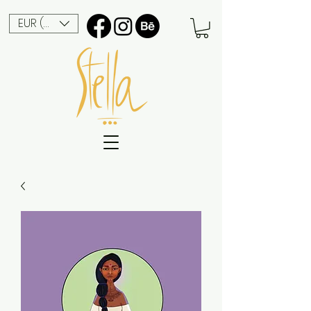
EUR (€)