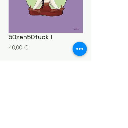
50zen50fuck I
Prezzo
40,00 €
Quantità
*
Aggiungi al carrello
©2021 di Stella Bosini. Orgogliosamente creato
con Wix.com